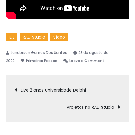
IDE
RAD Studio
Vídeo
28 de agosto de
on
2023
Primeiros Passos
Leave a Comment
Conhecendo
o
Navegação
IDE
Live 2 anos Universidade Delphi
do
de
RAD
Projetos no RAD Studio
Studio
Post