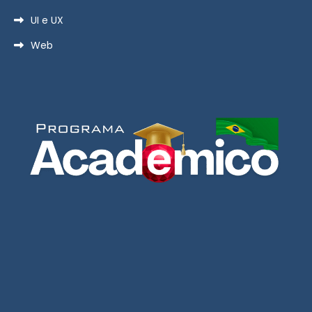
UI e UX
Web