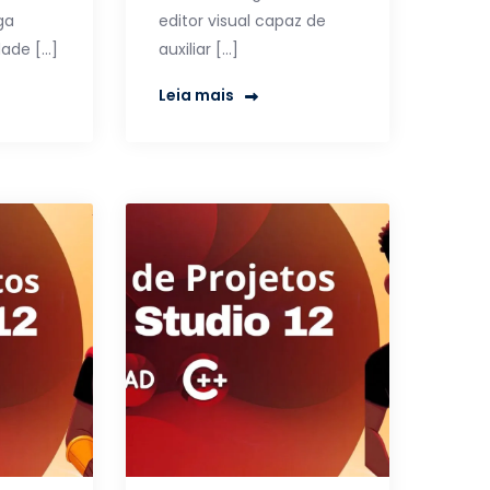
ga
editor visual capaz de
dade […]
auxiliar […]
Leia mais