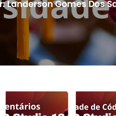
r:
Landerson Gomes Dos S