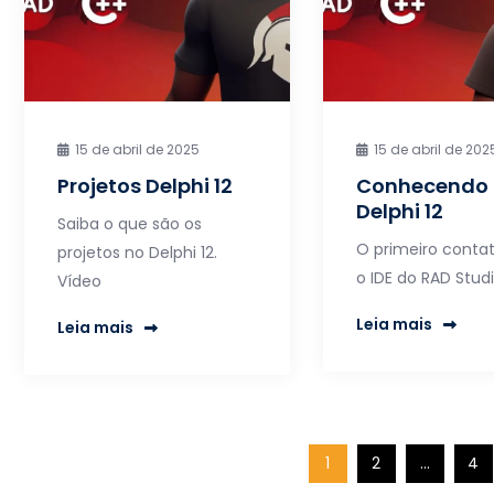
15 de abril de 2025
15 de abril de 202
Projetos Delphi 12
Conhecendo 
Delphi 12
Saiba o que são os
O primeiro conta
projetos no Delphi 12.
o IDE do RAD Studi
Vídeo
Leia mais
Leia mais
Paginação
1
2
…
4