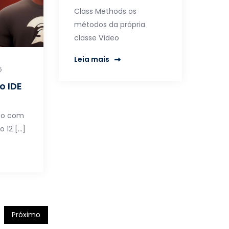
Class Methods os
métodos da própria
classe Vídeo
Leia mais
5
o IDE
to com
o 12 […]
Próximo