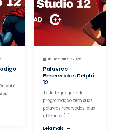
5
16 de abril de 2025
Código
Palavras
Reservadas Delphi
12
Delphi é
Toda linguagem de
ades
programação tem suas
palavras reservadas, elas
utilizadas […]
Leia mais