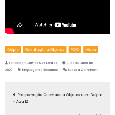
Delphi
Orientação a Objetos
POO
Vídeo
31 de outubro de
on
2023
Linguagem e Recursos
Leave a Comment
Programaç
Orientada
Navegação
a
Programação Orientada a Objetos com Delphi
Objetos
– Aula 12
de
com
Delphi