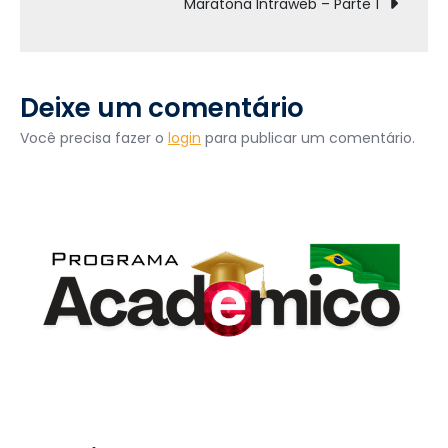
Maratona Intraweb – Parte 1
–
Post
Aula
13
Deixe um comentário
Você precisa fazer o
login
para publicar um comentário.