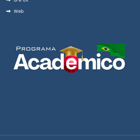
UI e UX
Web