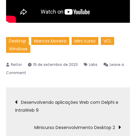
Desktop
Marcos Moreira
Mini curso
VCL
Windows
15 de setembro de 2023
Labs
Leave a
on
Comment
Minicurso
Desenvolvimento
Navegação
Desktop
Desenvolvendo aplicações Web com Delphi e
1
IntraWeb 9
de
Minicurso Desenvolvimento Desktop 2
Post