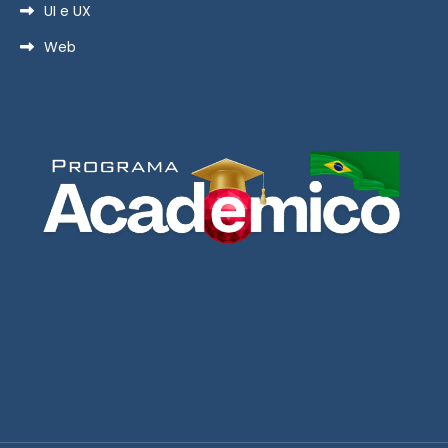
UI e UX
Web