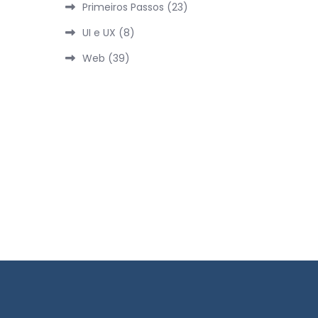
Primeiros Passos
(23)
UI e UX
(8)
Web
(39)