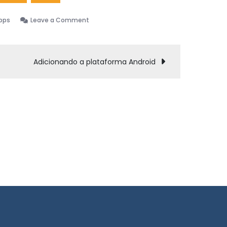
on
pps
Leave a Comment
Instalando
o
Delphi
Adicionando a plataforma Android
CE