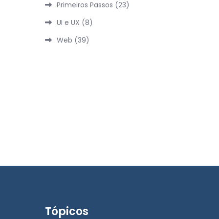
Primeiros Passos
(23)
UI e UX
(8)
Web
(39)
Tópicos