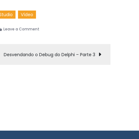
Studio
Vídeo
on
Leave a Comment
Desvendando
o
Debug
Desvendando o Debug do Delphi – Parte 3
do
Delphi
–
Parte
2