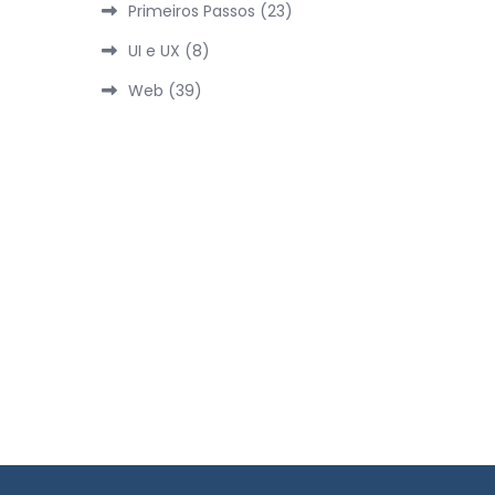
Primeiros Passos
(23)
UI e UX
(8)
Web
(39)