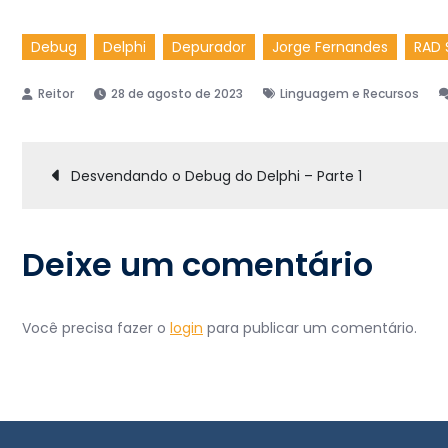
Debug
Delphi
Depurador
Jorge Fernandes
RAD 
28 de agosto de 2023
Linguagem e Recursos
Navegação
Desvendando o Debug do Delphi – Parte 1
de
Deixe um comentário
Post
Você precisa fazer o
login
para publicar um comentário.