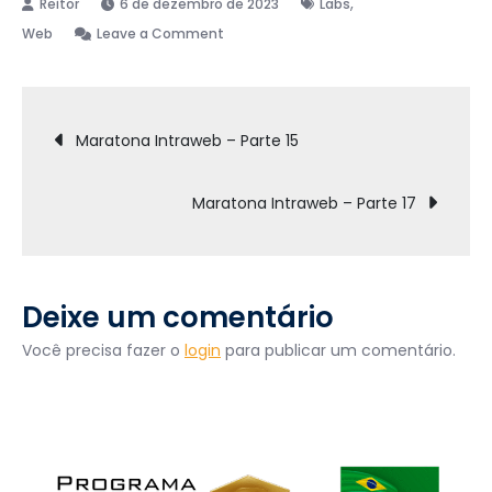
,
6 de dezembro de 2023
Labs
on
Web
Leave a Comment
Maratona
Intraweb
Navegação
–
Maratona Intraweb – Parte 15
Parte
de
16
Maratona Intraweb – Parte 17
Post
Deixe um comentário
Você precisa fazer o
login
para publicar um comentário.