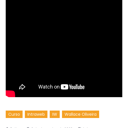
Curso
Intraweb
IW
Wallace Oliveira