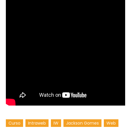
Curso
Intraweb
IW
Jackson Gomes
Web