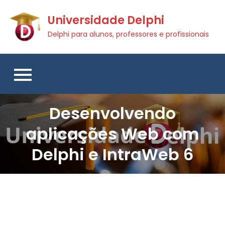
Skip
Universidade Delphi
to
content
Delphi para alunos, professores e profissionais
Desenvolvendo
aplicações Web com
Delphi e IntraWeb 6