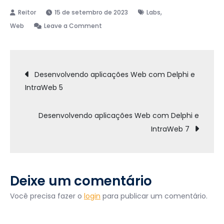
,
15 de setembro de 2023
Labs
on
Web
Leave a Comment
Desenvolvendo
aplicações
Navegação
Web
Desenvolvendo aplicações Web com Delphi e
com
IntraWeb 5
de
Delphi
e
Desenvolvendo aplicações Web com Delphi e
IntraWeb
Post
IntraWeb 7
6
Deixe um comentário
Você precisa fazer o
login
para publicar um comentário.