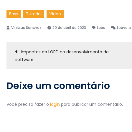
Boss
Tutorial
Vídeo
20 de abril de 2023
Labs
Leave 
Navegação
Impactos da LGPD no desenvolvimento de
software
de
Post
Deixe um comentário
Você precisa fazer o
login
para publicar um comentário.