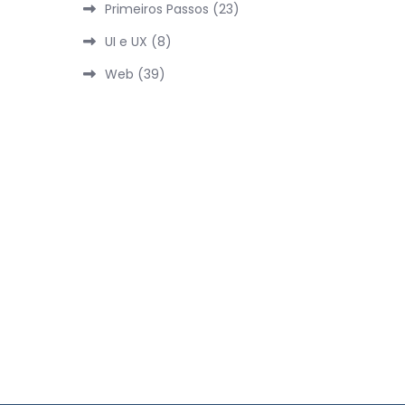
Primeiros Passos
(23)
UI e UX
(8)
Web
(39)