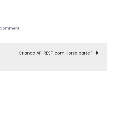
on
a Comment
Boss
Gerenciador
de
Criando API REST com Horse parte 1
Dependências