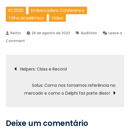
EC2020
Embarcadero Conference
Trilha Acadêmico
Vídeo
28 de agosto de 2023
Auditório
Leave a
on
Comment
O
Programa
Navegação
Acadêmico
Helpers: Class e Record
e
de
desafios
Solus: Como nos tornamos referência no
da
mercado e como o Delphi faz parte disso!
TI
Post
no
ensino:
o
Deixe um comentário
que