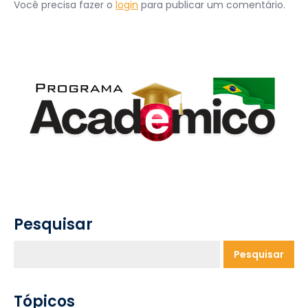
te
Você precisa fazer o
login
para publicar um comentário.
espera
lá
fora?
Pesquisar
Pesquisar
Tópicos