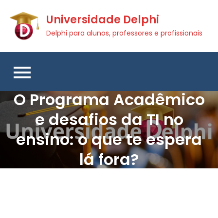
Skip
Universidade Delphi
to
content
Delphi para alunos, professores e profissionais
O Programa Acadêmico
e desafios da TI no
ensino: o que te espera
lá fora?