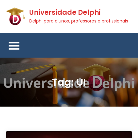
Skip
Universidade Delphi
to
content
Delphi para alunos, professores e profissionais
Tag:
UI