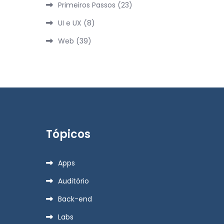
Primeiros Passos
(23)
UI e UX
(8)
Web
(39)
Tópicos
Apps
Auditório
Back-end
Labs