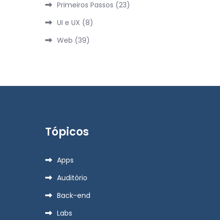
Primeiros Passos
(23)
UI e UX
(8)
Web
(39)
Tópicos
Apps
Auditório
Back-end
Labs